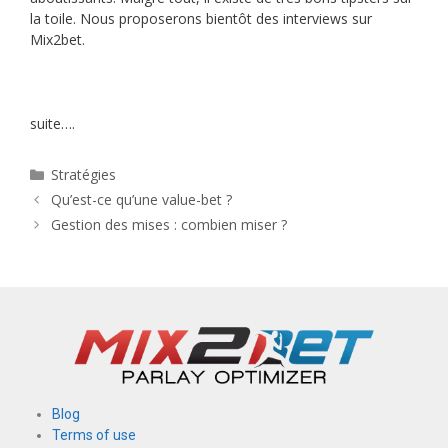
la toile. Nous proposerons bientôt des interviews sur
Mix2bet.
suite….
Stratégies
Qu’est-ce qu’une value-bet ?
Gestion des mises : combien miser ?
Blog
Terms of use