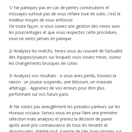
1/ Ne paniquez pas en cas de pertes consécutives et
n’essayez surtout pas de vous refaire tout de suite, c’est le
meilleur moyen de vous enfoncer.
De toute façon, si vous suivez une gestion des mises avec
les pourcentages et que vous respectez cette procédure,
vous ne serez jamais en panique.
2/ Analysez les matchs, tenez-vous au courant de l’actualité
des équipes/joueurs sur lesquels vous voulez miser, suivez
les changements brusques de cotes
3/ Analysez vos résultats : si vous avez perdu, trouvez la
raison : un joueur suspendu, une blessure, un mauvais
arbitrage… Apprenez de vos erreurs pour être plus
performant sur vos futurs paris.
4/ Ne suivez pas aveuglément les pseudos parieurs sur les
réseaux sociaux. Servez-vous-en pour faire une première
sélection mais analysez et prenez la décision de parier
après avoir pris connaissance de tous les tenants et
aboutissants. Malgré tout, il existe de très bons tipsters sur