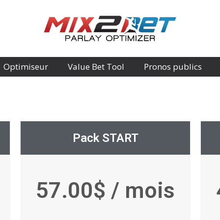
Optimiseur
Value Bet Tool
Pronos publics
Pack START
57.00$ / mois