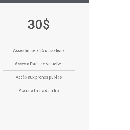
30$
Accès limité à 25 utilisations
Accès à l’outil de ValueBet
Accès aux pronos publics
Aucune limite de filtre