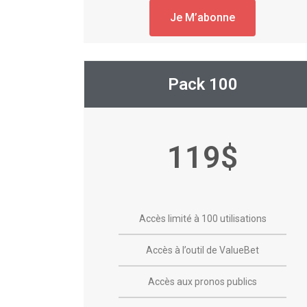
Je M’abonne
Pack 100
119$
Accès limité à 100 utilisations
Accès à l’outil de ValueBet
Accès aux pronos publics