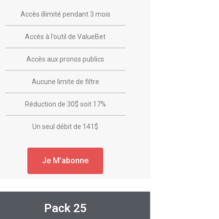
Accès illimité pendant 3 mois
Accès à l’outil de ValueBet
Accès aux pronos publics
Aucune limite de filtre
Réduction de 30$ soit 17%
Un seul débit de 141$
Je M’abonne
Pack 25