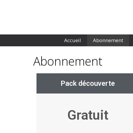
Je m'abonne maintenant
Accueil
Abonnement
Abonnement
Pack découverte
Gratuit